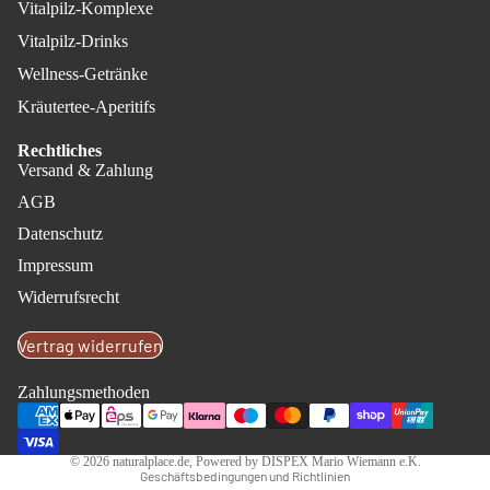
Vitalpilz-Komplexe
Vitalpilz-Drinks
Wellness-Getränke
Kräutertee-Aperitifs
Rechtliches
Versand & Zahlung
AGB
Datenschutz
Impressum
Datenschutzerklärung
Widerrufsrecht
Impressum
Vertrag widerrufen
Widerrufsrecht
Kontaktinformationen
Zahlungsmethoden
AGB
Versand
© 2026
naturalplace.de
, Powered by DISPEX Mario Wiemann e.K.
Geschäftsbedingungen und Richtlinien