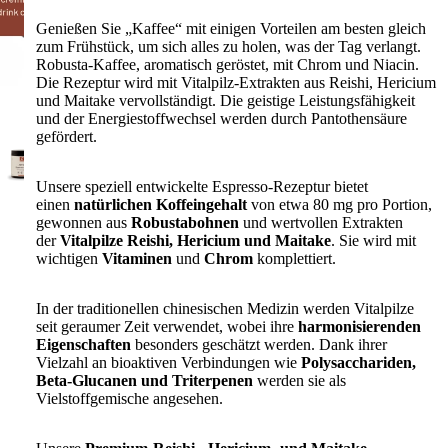
Genießen Sie „Kaffee“ mit einigen Vorteilen am besten gleich
zum Frühstück, um sich alles zu holen, was der Tag verlangt.
Robusta-Kaffee, aromatisch geröstet, mit Chrom und Niacin.
Die Rezeptur wird mit Vitalpilz-Extrakten aus Reishi, Hericium
und Maitake vervollständigt. Die geistige Leistungsfähigkeit
und der Energiestoffwechsel werden durch Pantothensäure
gefördert.
Unsere speziell entwickelte Espresso-Rezeptur bietet
einen
natürlichen Koffeingehalt
von etwa 80 mg pro Portion,
gewonnen aus
Robustabohnen
und wertvollen Extrakten
der
Vitalpilze Reishi, Hericium und Maitake
. Sie wird mit
wichtigen
Vitaminen
und
Chrom
komplettiert.
In der traditionellen chinesischen Medizin werden Vitalpilze
seit geraumer Zeit verwendet, wobei ihre
harmonisierenden
Eigenschaften
besonders geschätzt werden. Dank ihrer
Vielzahl an bioaktiven Verbindungen wie
Polysacchariden,
Beta-Glucanen und Triterpenen
werden sie als
Vielstoffgemische angesehen.