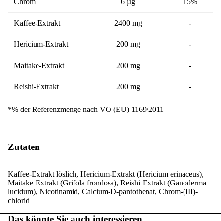
Chrom
6 µg
15%
Kaffee-Extrakt
2400 mg
-
Hericium-Extrakt
200 mg
-
Maitake-Extrakt
200 mg
-
Reishi-Extrakt
200 mg
-
*% der Referenzmenge nach VO (EU) 1169/2011
Zutaten
Kaffee-Extrakt löslich, Hericium-Extrakt (Hericium erinaceus),
Maitake-Extrakt (Grifola frondosa), Reishi-Extrakt (Ganoderma
lucidum), Nicotinamid, Calcium-D-pantothenat, Chrom-(III)-
chlorid
Das könnte Sie auch interessieren...