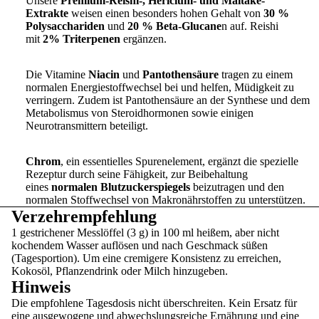
Unsere
Premium-Reishi-, Hericium- und Maitake-
Extrakte
weisen einen besonders hohen Gehalt von
30 %
Polysacchariden
und
20 % Beta-Glucane
n auf. Reishi
mit
2% Triterpenen
ergänzen.
Die Vitamine
Niacin
und
Pantothensäure
tragen zu einem
normalen Energiestoffwechsel bei und helfen, Müdigkeit zu
verringern. Zudem ist Pantothensäure an der Synthese und dem
Metabolismus von Steroidhormonen sowie einigen
Neurotransmittern beteiligt.
Chrom
, ein essentielles Spurenelement, ergänzt die spezielle
Rezeptur durch seine Fähigkeit, zur Beibehaltung
eines
normalen Blutzuckerspiegels
beizutragen und den
normalen Stoffwechsel von Makronährstoffen zu unterstützen.
Verzehrempfehlung
1 gestrichener Messlöffel (3 g) in 100 ml heißem, aber nicht
kochendem Wasser auflösen und nach Geschmack süßen
(Tagesportion). Um eine cremigere Konsistenz zu erreichen,
Kokosöl, Pflanzendrink oder Milch hinzugeben.
Hinweis
Die empfohlene Tagesdosis nicht überschreiten. Kein Ersatz für
eine ausgewogene und abwechslungsreiche Ernährung und eine