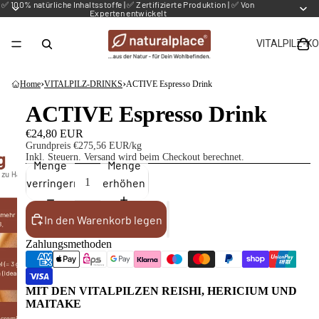
✅ 100% natürliche Inhaltsstoffe | ✅ Zertifizierte Produktion | ✅ Von
Experten entwickelt
VITALPILZ-K
›
›
Home
VITALPILZ-DRINKS
ACTIVE Espresso Drink
ACTIVE Espresso Drink
€24,80 EUR
Grundpreis
€275,56 EUR/kg
Inkl. Steuern.
Versand
wird beim Checkout berechnet.
Menge
Menge
verringern
erhöhen
In den Warenkorb legen
Zahlungsmethoden
MIT DEN VITALPILZEN REISHI, HERICIUM UND
MAITAKE