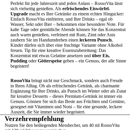
Perfekt für jede Jahreszeit und jeden Anlass – RossoVita lässt
sich vielseitig genießen. Als
erfrischendes Eiswürfel-
Upgrade
macht es Ihre Getränke zu einem echten Hingucker:
Einfach RossoVita einfrieren, und Ihre Drinks – egal ob
Wasser, Sekt oder Bier – bekommen eine besondere Note. Für
kalte Tage oder gemütliche Abende können Sie das Konzentrat
auch warm genießen, verfeinert mit Rum, Zimt oder Anis
zaubern Sie im Handumdrehen einen
leckeren Punsch
,
Kinder dürfen sich über eine fruchtige Variante ohne Alkohol
freuen. Tip für eine kreative Essenszubereitung: Das
Konzentrat mit etwas Gelatine ansetzen und
über
Eis,
Pudding
oder
Götterspeise
geben – ein Genuss, der alle Sinne
begeistert!
RossoVita
bringt nicht nur Geschmack, sondern auch Freude
in Ihren Alltag. Ob als erfrischendes Getränk, als charmante
Ergänzung für Ihre Drinks, als Punsch im Winter oder als Zutat
für kreative Desserts – dieses Premium-Getränk ist immer ein
Genuss. Gönnen Sie sich das Beste aus Früchten und Gemüse,
gesegnet mit Vitaminen und Noni – für eine gesunde, leckere
Auszeit, die Sie immer wieder begeistert.
Verzehrempfehlung
Nutzen Sie den beiliegenden Messbecher, um 40 ml RossoVita