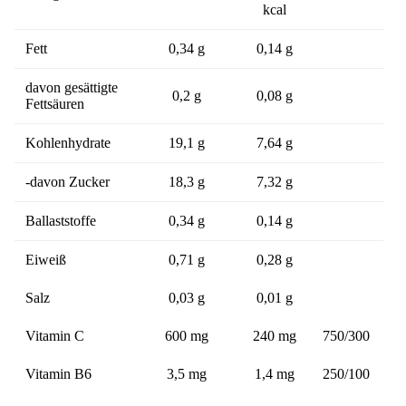
kcal
Fett
0,34 g
0,14 g
davon gesättigte
0,2 g
0,08 g
Fettsäuren
Kohlenhydrate
19,1 g
7,64 g
-davon Zucker
18,3 g
7,32 g
Ballaststoffe
0,34 g
0,14 g
Eiweiß
0,71 g
0,28 g
Salz
0,03 g
0,01 g
Vitamin C
600 mg
240 mg
750/300
Vitamin B6
3,5 mg
1,4 mg
250/100