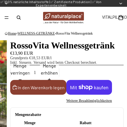
✅ 100% natürliche Inhaltsstoffe | ✅ Zertifizierte Produktion | ✅ Von
Experten entwickelt
VITALPILZ-K
›
›
Home
WELLNESS-GETRÄNKE
RossoVita Wellnessgetränk
RossoVita Wellnessgetränk
€13,90 EUR
Grundpreis
€18,53 EUR/l
Inkl. Steuern.
Versand
wird beim Checkout berechnet.
Menge
Menge
verringern
erhöhen
In den Warenkorb legen
Weitere Bezahlmöglichkeiten
Mengenrabatte
Menge
Rabatt