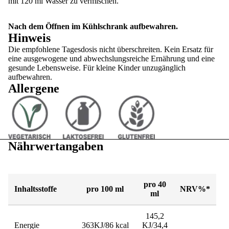
mit 120 ml Wasser zu vermischen.
Nach dem Öffnen im Kühlschrank aufbewahren.
Hinweis
Die empfohlene Tagesdosis nicht überschreiten. Kein Ersatz für
eine ausgewogene und abwechslungsreiche Ernährung und eine
gesunde Lebensweise. Für kleine Kinder unzugänglich
aufbewahren.
Allergene
Nährwertangaben
pro 40
Inhaltsstoffe
pro 100 ml
NRV%*
ml
145,2
Energie
363KJ/86 kcal
KJ/34,4