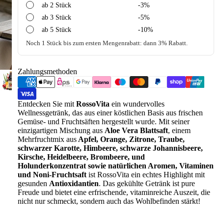
ab 2 Stück
-3%
ab 3 Stück
-5%
ab 5 Stück
-10%
Noch 1 Stück bis zum ersten Mengenrabatt: dann 3% Rabatt.
Zahlungsmethoden
Entdecken Sie mit
RossoVita
ein wundervolles
Wellnessgetränk, das aus einer köstlichen Basis aus frischen
Gemüse- und Fruchtsäften hergestellt wurde. Mit seiner
einzigartigen Mischung aus
Aloe Vera Blattsaft
, einem
Mehrfruchtmix aus
Apfel, Orange, Zitrone, Traube,
schwarzer Karotte, Himbeere, schwarze Johannisbeere,
Kirsche, Heidelbeere, Brombeere, und
Holunderkonzentrat sowie natürlichen Aromen, Vitaminen
und Noni-Fruchtsaft
ist RossoVita ein echtes Highlight mit
gesunden
Antioxidantien
. Das gekühlte Getränk ist pure
Freude und bietet eine erfrischende, vitaminreiche Auszeit, die
nicht nur schmeckt, sondern auch das Wohlbefinden stärkt!