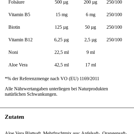
Folsäure
500 µg
200 µg
250/100
Vitamin B5
15 mg
6 mg
250/100
Biotin
125 µg
50 µg
250/100
Vitamin B12
6,25 µg
2,5 µg
250/100
Noni
22,5 ml
9 ml
Aloe Vera
42,5 ml
17 ml
*% der Referenzmenge nach VO (EU) 1169/2011
Alle Nährwertangaben unterliegen bei Naturprodukten
natürlichen Schwankungen.
Zutaten
Aloe Vera Blattsaft, Mehrfruchtmix aus: Apfelsaft-, Orangensaft-,