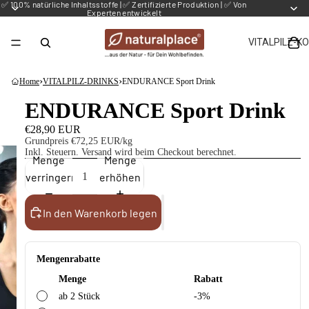
✅ 100% natürliche Inhaltsstoffe | ✅ Zertifizierte Produktion | ✅ Von
Experten entwickelt
VITALPILZ-K
›
›
Home
VITALPILZ-DRINKS
ENDURANCE Sport Drink
ENDURANCE Sport Drink
€28,90 EUR
Grundpreis
€72,25 EUR/kg
Inkl. Steuern.
Versand
wird beim Checkout berechnet.
Menge
Menge
verringern
erhöhen
In den Warenkorb legen
Mengenrabatte
Menge
Rabatt
ab 2 Stück
-3%