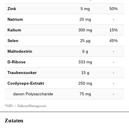
Zink
5 mg
50%
Natrium
20 mg
-
Kalium
300 mg
15%
Selen
25 µg
45%
Maltodextrin
6 g
-
D-Ribose
333 mg
-
Traubenzucker
15 g
-
Cordyceps-Extrakt
250 mg
-
davon Polysaccharide
75 mg
-
*NRV = Nährstoffbezugswert
Zutaten