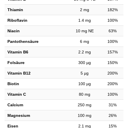
Thiamin
2 mg
182%
Riboflavin
1.4 mg
100%
Niacin
10 mg NE
63%
Pantothensäure
6 mg
100%
Vitamin B6
2.2 mg
157%
Folsäure
300 µg
150%
Vitamin B12
5 µg
200%
Biotin
100 µg
200%
Vitamin C
80 mg
100%
Calcium
250 mg
31%
Magnesium
100 mg
26%
Eisen
2.1 mg
15%