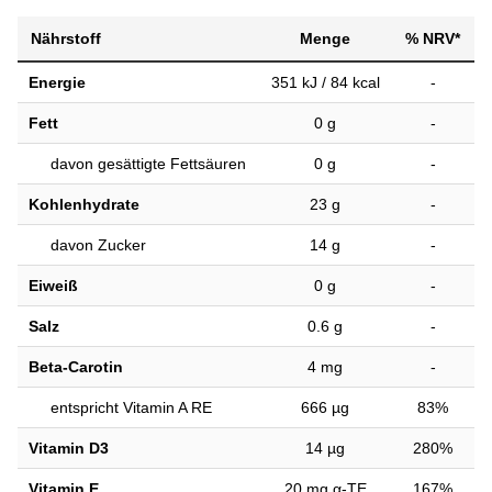
Nährstoff
Menge
% NRV*
Energie
351 kJ / 84 kcal
-
Fett
0 g
-
davon gesättigte Fettsäuren
0 g
-
Kohlenhydrate
23 g
-
davon Zucker
14 g
-
Eiweiß
0 g
-
Salz
0.6 g
-
Beta-Carotin
4 mg
-
entspricht Vitamin A RE
666 µg
83%
Vitamin D3
14 µg
280%
Vitamin E
20 mg α-TE
167%