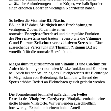
zusätzliche Anforderungen an den Körper, weshalb Sportler
einen erhöhten Bedarf an wichtigen Nährstoffen haben.
So helfen die
Vitamine B2, Niacin,
B6
und
B12
dabei,
Müdigkeit und Erschöpfung
zu
verringern. Zudem fördern sie einen
normalen
Energiestoffwechsel
und die reguläre Funktion
des
Nervensystems
und tragen – ebenso wie die
Vitamine
C
und
E
– zum
Zellschutz
vor
oxidativem Stress
bei. Eine
ausreichende Versorgung mit
Thiamin (Vitamin B1)
ist
vorteilhaft für die normale Herzfunktion.
Magnesium
trägt zusammen mit
Vitamin D
und
Calcium
zur
Aufrechterhaltung der normalen Muskelfunktion und Knochen
bei. Auch bei der Steuerung des Gleichgewichts der Elektrolyte
ist Magnesium von Bedeutung. So kann der während des
Sports erhöhte Bedarf an Elektrolyten gezielt gedeckt werden.
Die Formulierung beinhaltet außerdem
wertvolles
Extrakt
des
Vitalpilzes Cordyceps
. Vitalpilze enthalten eine
große Menge Vitalstoffe. Wir verwenden ausschließlich
hochwertige Extrakte mit einem hohen Anteil