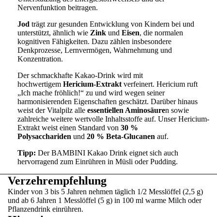
Nervenfunktion beitragen.
Jod
trägt zur gesunden Entwicklung von Kindern bei und
unterstützt, ähnlich wie
Zink
und
Eisen
, die normalen
kognitiven Fähigkeiten. Dazu zählen insbesondere
Denkprozesse, Lernvermögen, Wahrnehmung und
Konzentration.
Der schmackhafte Kakao-Drink wird mit
hochwertigem
Hericium-Extrakt
verfeinert. Hericium ruft
„Ich mache fröhlich!“ zu und wird wegen seiner
harmonisierenden Eigenschaften geschätzt. Darüber hinaus
weist der Vitalpilz alle
essentiellen Aminosäure
n sowie
zahlreiche weitere wertvolle Inhaltsstoffe auf. Unser Hericium-
Extrakt weist einen Standard von
30 %
Polysacchariden
und
20 % Beta-Glucanen
auf.
Tipp:
Der BAMBINI Kakao Drink eignet sich auch
hervorragend zum Einrühren in Müsli oder Pudding.
Verzehrempfehlung
Kinder von 3 bis 5 Jahren nehmen täglich 1/2 Messlöffel (2,5 g)
und ab 6 Jahren 1 Messlöffel (5 g) in 100 ml warme Milch oder
Pflanzendrink einrühren.