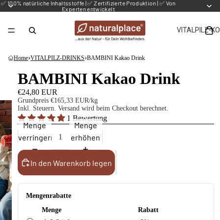
✅ 100% natürliche Inhaltsstoffe | ✅ Zertifizierte Produktion | ✅ Von
Experten entwickelt
VITALPILZ-K
›
›
Home
VITALPILZ-DRINKS
BAMBINI Kakao Drink
BAMBINI Kakao Drink
€24,80 EUR
Grundpreis
€165,33 EUR/kg
Inkl. Steuern.
Versand
wird beim Checkout berechnet.
1 Bewertung
Menge
Menge
verringern
erhöhen
In den Warenkorb legen
Mengenrabatte
Menge
Rabatt