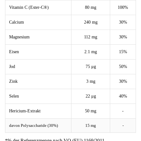
Vitamin C (Ester-C®)
80 mg
100%
Calcium
240 mg
30%
Magnesium
112 mg
30%
Eisen
2.1 mg
15%
Jod
75 μg
50%
Zink
3 mg
30%
Selen
22 μg
40%
Hericium-Extrakt
50 mg
-
davon Polysaccharide (30%)
15 mg
-
*% der Referenzmenge nach VO (EU) 1169/2011