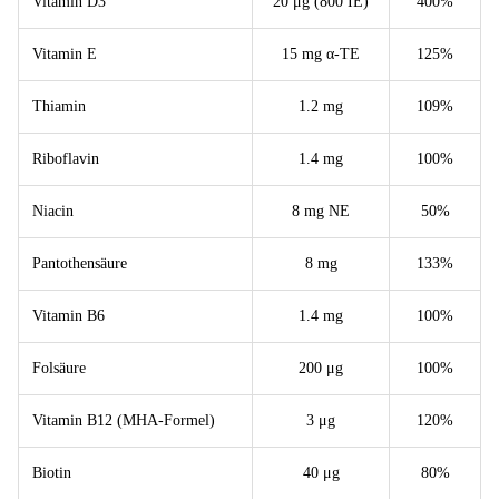
Vitamin D3
20 μg (800 IE)
400%
Vitamin E
15 mg α-TE
125%
Thiamin
1.2 mg
109%
Riboflavin
1.4 mg
100%
Niacin
8 mg NE
50%
Pantothensäure
8 mg
133%
Vitamin B6
1.4 mg
100%
Folsäure
200 μg
100%
Vitamin B12 (MHA-Formel)
3 μg
120%
Biotin
40 μg
80%