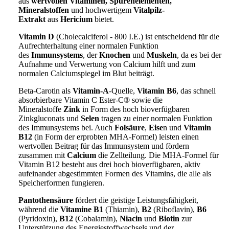
aus
wertvollen Vitaminen, Spurenelementen,
Mineralstoffen
und hochwertigem
Vitalpilz-
Extrakt
aus
Hericium
bietet.
Vitamin D
(Cholecalciferol - 800 I.E.) ist entscheidend für die
Aufrechterhaltung einer normalen Funktion
des
Immunsystems
, der
Knochen
und
Muskeln
, da es bei der
Aufnahme und Verwertung von Calcium hilft und zum
normalen Calciumspiegel im Blut beiträgt.
Beta-Carotin als
Vitamin-A
-Quelle,
Vitamin B6
, das schnell
absorbierbare Vitamin C Ester-C® sowie die
Mineralstoffe
Zink
in Form des hoch bioverfügbaren
Zinkgluconats und
Selen
tragen zu einer normalen Funktion
des Immunsystems bei. Auch
Folsäure
,
Eise
n und
Vitamin
B12
(in Form der erprobten MHA-Formel) leisten einen
wertvollen Beitrag für das Immunsystem und fördern
zusammen mit
Calcium
die Zellteilung. Die MHA-Formel für
Vitamin B12 besteht aus drei hoch bioverfügbaren, aktiv
aufeinander abgestimmten Formen des Vitamins, die alle als
Speicherformen fungieren.
Pantothensäure
fördert die geistige Leistungsfähigkeit,
während die
Vitamine B1
(Thiamin),
B2
(Riboflavin),
B6
(Pyridoxin),
B12
(Cobalamin),
Niacin
und
Biotin
zur
Unterstützung des Energiestoffwechsels und der