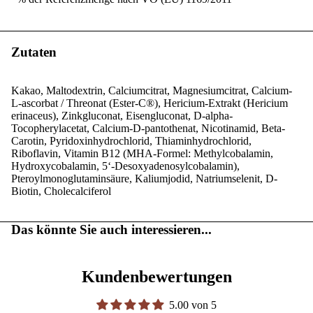
Zutaten
Kakao, Maltodextrin, Calciumcitrat, Magnesiumcitrat, Calcium-
L-ascorbat / Threonat (Ester-C®), Hericium-Extrakt (Hericium
erinaceus), Zinkgluconat, Eisengluconat, D-alpha-
Tocopherylacetat, Calcium-D-pantothenat, Nicotinamid, Beta-
Carotin, Pyridoxinhydrochlorid, Thiaminhydrochlorid,
Riboflavin, Vitamin B12 (MHA-Formel: Methylcobalamin,
Hydroxycobalamin, 5‘-Desoxyadenosylcobalamin),
Pteroylmonoglutaminsäure, Kaliumjodid, Natriumselenit, D-
Biotin, Cholecalciferol
Das könnte Sie auch interessieren...
Kundenbewertungen
5.00 von 5